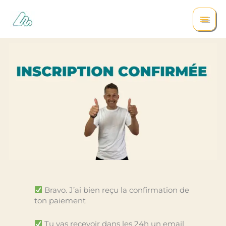
Aller
Men
au
contenu
princ
Bravo. J’ai bien reçu la confirmation de
ton paiement
Tu vas recevoir dans les 24h un email