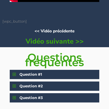
[wpc_button]
<< Vidéo précédente
Vidéo suivante >>
Questions
fréquentes
Question #1
Question #2
Question #3