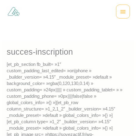
Aller
Menu
au
contenu
princi
succes-inscription
[et_pb_section fb_built= »1″
custom_padding_last_edited= »on|phone »
_builder_version= »4.15″ _module_preset= »default »
background_color= »rgba(0,120,130,0.14) »
custom_padding= »24px||||| » custom_padding_tablet= » »
custom_padding_phone= »0px||||false|false »
global_colors_info= »{} »][et_pb_row
column_structure= »1_2,1_2″ _builder_version= »4.15″
_module_preset= »default » global_colors_info= »{} »]
[et_pb_column type= »1_2″ _builder_version= »4.15″
_module_preset= »default » global_colors_info= »{} »]
[et_pb_image src= »https://soyezactif.fr/wp-