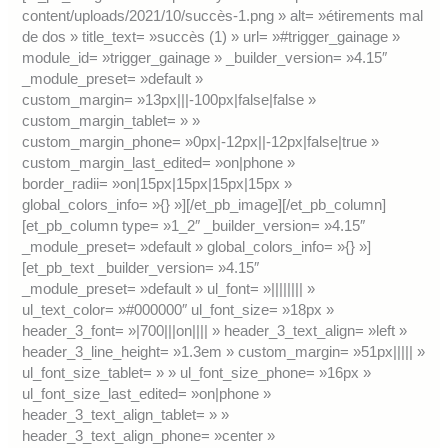
content/uploads/2021/10/succès-1.png » alt= »étirements mal
de dos » title_text= »succès (1) » url= »#trigger_gainage »
module_id= »trigger_gainage » _builder_version= »4.15″
_module_preset= »default »
custom_margin= »13px|||-100px|false|false »
custom_margin_tablet= » »
custom_margin_phone= »0px|-12px||-12px|false|true »
custom_margin_last_edited= »on|phone »
border_radii= »on|15px|15px|15px|15px »
global_colors_info= »{} »][/et_pb_image][/et_pb_column]
[et_pb_column type= »1_2″ _builder_version= »4.15″
_module_preset= »default » global_colors_info= »{} »]
[et_pb_text _builder_version= »4.15″
_module_preset= »default » ul_font= »|||||||| »
ul_text_color= »#000000″ ul_font_size= »18px »
header_3_font= »|700|||on|||| » header_3_text_align= »left »
header_3_line_height= »1.3em » custom_margin= »51px||||| »
ul_font_size_tablet= » » ul_font_size_phone= »16px »
ul_font_size_last_edited= »on|phone »
header_3_text_align_tablet= » »
header_3_text_align_phone= »center »