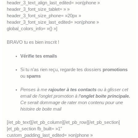
header_3_text_align_last_edited= »on|phone »
header_3_font_size_tablet= » »
header_3_font_size_phone= »20px »
header_3_font_size_last_edited= »on|phone »
global_colors_info= »{} »]
BRAVO tu es bien inscrit !
Vérifie tes emails
Si tu n’as rien reçu, regarde tes dossiers
promotions
ou
spams
Penses à me
rajouter à tes contacts
ou à glisser cet
email de l’onglet promotion à l
‘onglet boite principale.
Ce serait dommage de rater mon contenu pour une
histoire de boite mail
[/et_pb_text][/et_pb_column][/et_pb_row][/et_pb_section]
[et_pb_section fb_built= »1″
custom_padding_last_edited= »on|phone »