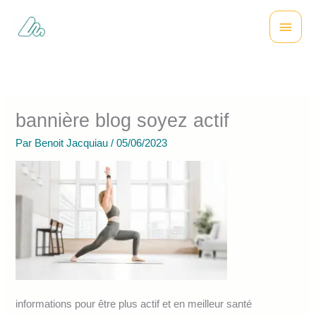
Aller
Menu
au
contenu
princi
bannière blog soyez actif
Par
Benoit Jacquiau
/
05/06/2023
informations pour être plus actif et en meilleur santé