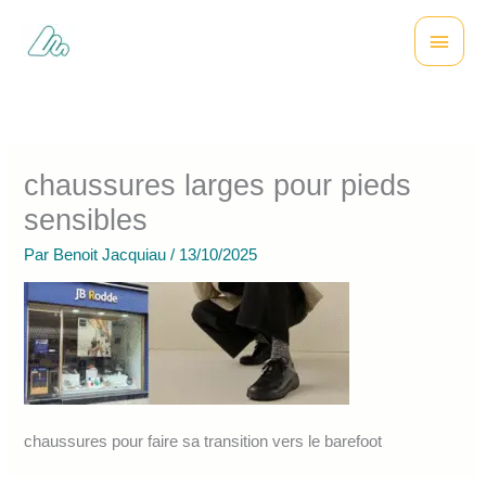
Aller
Menu
au
contenu
princi
chaussures larges pour pieds
sensibles
Par
Benoit Jacquiau
/
13/10/2025
chaussures pour faire sa transition vers le barefoot