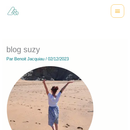
Aller
Menu
au
contenu
princi
blog suzy
Par
Benoit Jacquiau
/
02/12/2023