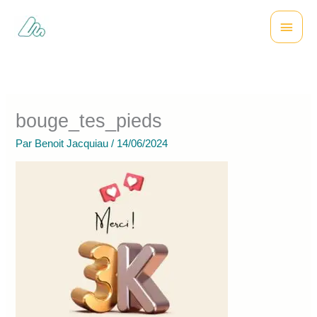
Aller
Menu
au
contenu
princi
bouge_tes_pieds
Par
Benoit Jacquiau
/
14/06/2024