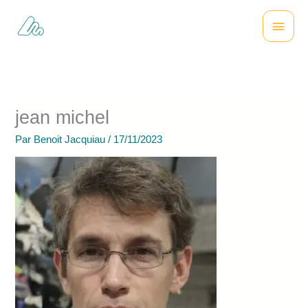
Aller
Menu
au
contenu
princi
jean michel
Par
Benoit Jacquiau
/
17/11/2023