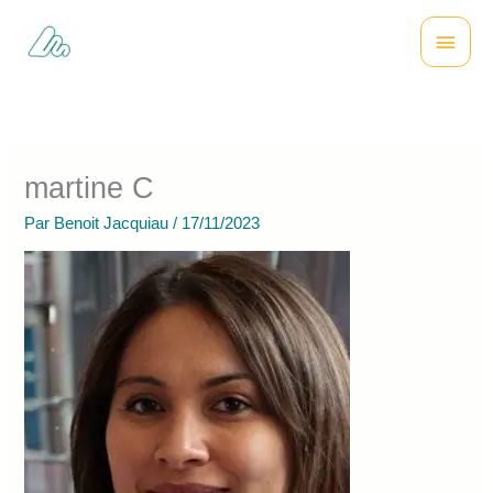
Aller
Menu
au
contenu
princi
martine C
Par
Benoit Jacquiau
/
17/11/2023