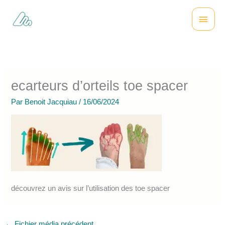
Aller
Menu
au
contenu
princi
ecarteurs d’orteils toe spacer
Par
Benoit Jacquiau
/
16/06/2024
découvrez un avis sur l’utilisation des toe spacer
←
Fichier média précédent