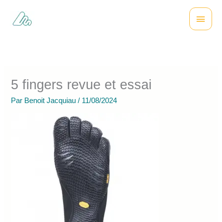
Aller
Menu
au
contenu
princi
5 fingers revue et essai
Par
Benoit Jacquiau
/
11/08/2024