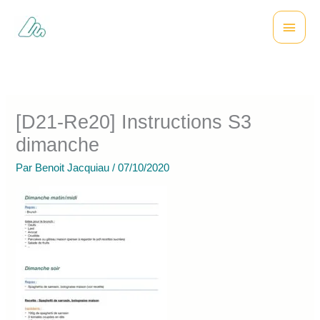
Aller
Menu
au
contenu
princi
[D21-Re20] Instructions S3
dimanche
Par
Benoit Jacquiau
/
07/10/2020