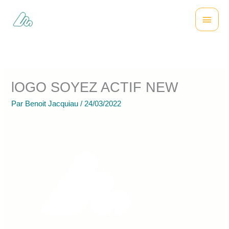
Aller
Menu
au
contenu
princi
lOGO SOYEZ ACTIF NEW
Par
Benoit Jacquiau
/
24/03/2022