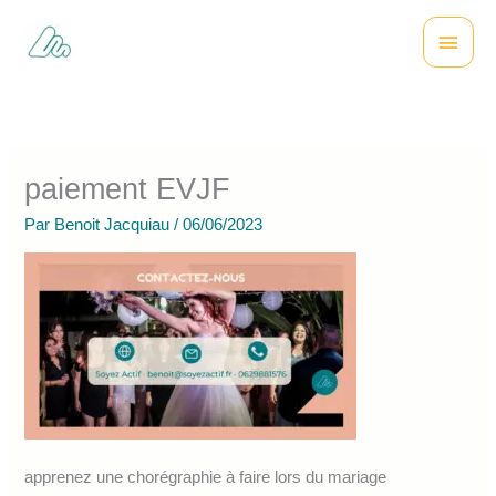
Aller
Menu
au
contenu
princi
paiement EVJF
Par
Benoit Jacquiau
/
06/06/2023
apprenez une chorégraphie à faire lors du mariage