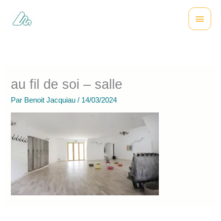
Aller
Menu
au
contenu
princi
au fil de soi – salle
Par
Benoit Jacquiau
/
14/03/2024