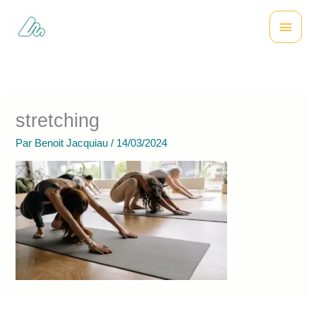
Aller
Menu
au
contenu
princi
stretching
Par
Benoit Jacquiau
/
14/03/2024