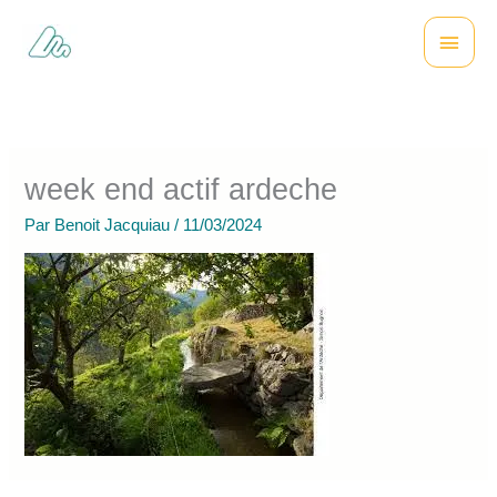
Aller
Menu
au
contenu
princi
week end actif ardeche
Par
Benoit Jacquiau
/
11/03/2024