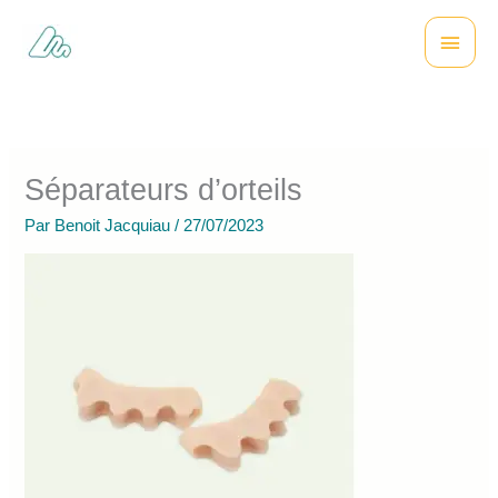
Aller
Menu
au
contenu
princi
Séparateurs d’orteils
Par
Benoit Jacquiau
/
27/07/2023