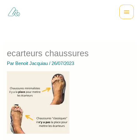
Aller
Menu
au
contenu
princi
ecarteurs chaussures
Par
Benoit Jacquiau
/
26/07/2023