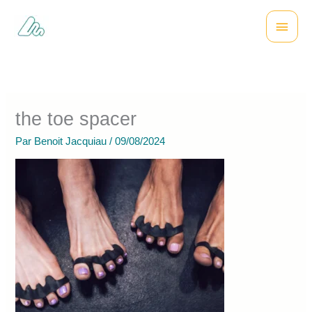
Aller
Menu
au
contenu
princi
the toe spacer
Par
Benoit Jacquiau
/
09/08/2024