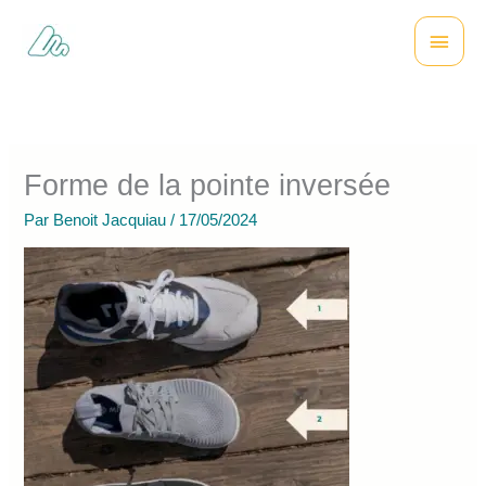
Aller
Menu
au
contenu
princi
Forme de la pointe inversée
Par
Benoit Jacquiau
/
17/05/2024