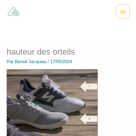
Aller
Menu
au
contenu
princi
hauteur des orteils
Par
Benoit Jacquiau
/
17/05/2024