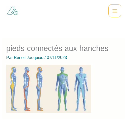
Aller
Menu
au
contenu
princi
pieds connectés aux hanches
Par
Benoit Jacquiau
/
07/11/2023